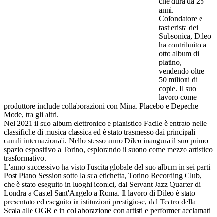
che dura da 25
anni.
Cofondatore e
tastierista dei
Subsonica, Dileo
ha contribuito a
otto album di
platino,
vendendo oltre
50 milioni di
copie. Il suo
lavoro come
produttore include collaborazioni con Mina, Placebo e Depeche
Mode, tra gli altri.
Nel 2021 il suo album elettronico e pianistico Facile è entrato nelle
classifiche di musica classica ed è stato trasmesso dai principali
canali internazionali. Nello stesso anno Dileo inaugura il suo primo
spazio espositivo a Torino, esplorando il suono come mezzo artistico
trasformativo.
L'anno successivo ha visto l'uscita globale del suo album in sei parti
Post Piano Session sotto la sua etichetta, Torino Recording Club,
che è stato eseguito in luoghi iconici, dal Servant Jazz Quarter di
Londra a Castel Sant'Angelo a Roma. Il lavoro di Dileo è stato
presentato ed eseguito in istituzioni prestigiose, dal Teatro della
Scala alle OGR e in collaborazione con artisti e performer acclamati